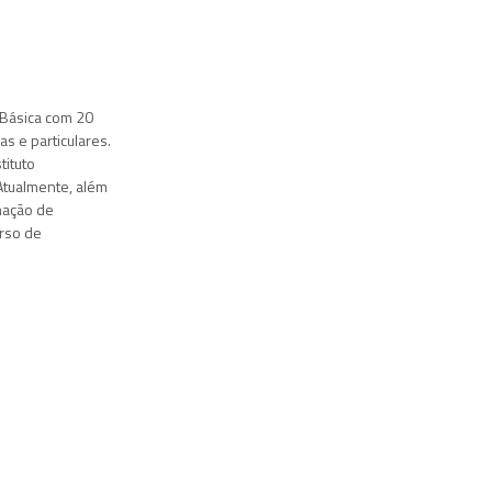
 Básica com 20
s e particulares.
tituto
 Atualmente, além
mação de
urso de