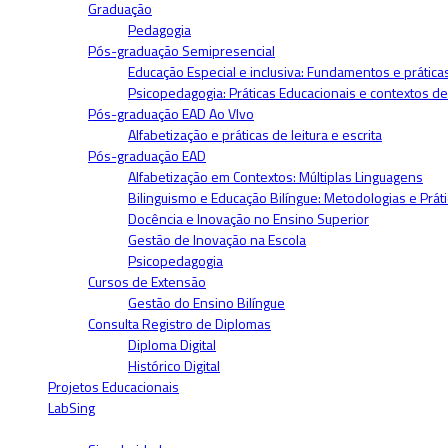
Graduação
Pedagogia
Pós-graduação Semipresencial
Educação Especial e inclusiva: Fundamentos e prática
Psicopedagogia: Práticas Educacionais e contextos d
Pós-graduação EAD Ao VIvo
Alfabetização e práticas de leitura e escrita
Pós-graduação EAD
Alfabetização em Contextos: Múltiplas Linguagens
Bilinguismo e Educação Bilíngue: Metodologias e Prát
Docência e Inovação no Ensino Superior
Gestão de Inovação na Escola
Psicopedagogia
Cursos de Extensão
Gestão do Ensino Bilíngue
Consulta Registro de Diplomas
Diploma Digital
Histórico Digital
Projetos Educacionais
LabSing
Blogs