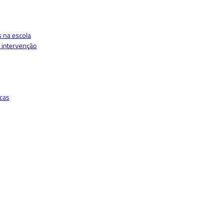
s na escola
e intervenção
icas