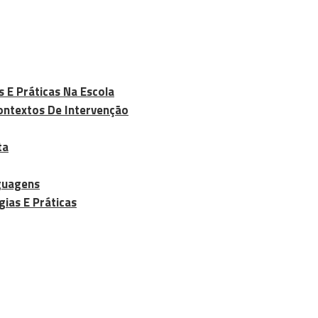
s E Práticas Na Escola
Contextos De Intervenção
ta
nguagens
gias E Práticas