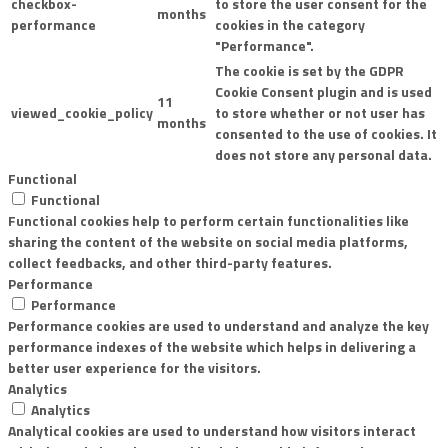
checkbox-
to store the user consent for the
months
performance
cookies in the category
"Performance".
The cookie is set by the GDPR
Cookie Consent plugin and is used
11
viewed_cookie_policy
to store whether or not user has
months
consented to the use of cookies. It
does not store any personal data.
Functional
Functional
Functional cookies help to perform certain functionalities like
sharing the content of the website on social media platforms,
collect feedbacks, and other third-party features.
Performance
Performance
Performance cookies are used to understand and analyze the key
performance indexes of the website which helps in delivering a
better user experience for the visitors.
Analytics
Analytics
Analytical cookies are used to understand how visitors interact