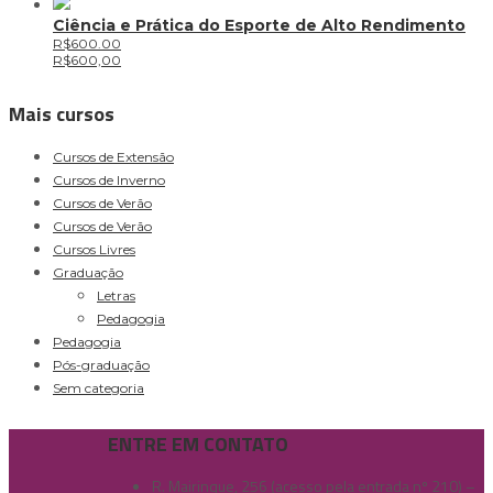
Ciência e Prática do Esporte de Alto Rendimento
R$600.00
R$
600,00
Mais cursos
Cursos de Extensão
Cursos de Inverno
Cursos de Verão
Cursos de Verão
Cursos Livres
Graduação
Letras
Pedagogia
Pedagogia
Pós-graduação
Sem categoria
ENTRE EM CONTATO
R. Mairinque, 256 (acesso pela entrada nº 210) –