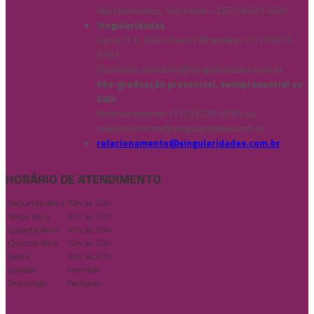
Vila Clementino, São Paulo – CEP: 04037-020
Singularidades
Geral: (11) 3034-5445 | WhatsApp: (11) 99276-
8783
Ouvidoria:
ouvidoria@singularidades.com.br
Pós-graduação presencial, semipresencial ou
EAD:
Relacionamento: (11) 99276-8783 ou
relacionamento@singularidades.com.br
relacionamento@singularidades.com.br
HORÁRIO DE ATENDIMENTO
Segunda-feira
10h às 20h
Terça-feira
10h às 20h
Quarta-feira
10h às 20h
Quinta-feira
10h às 20h
Sexta
10h às 20h
Sábado
Fechado
Domingo
Fechado