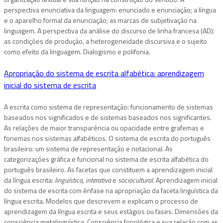
perspectiva enunciativa da linguagem: enunciado e enunciação; a língua
e o aparelho formal da enunciação; as marcas de subjetivação na
linguagem. A perspectiva da análise do discurso de linha francesa (AD):
as condições de produção, a heterogeneidade discursiva e o sujeito
como efeito da linguagem. Dialogismo e polifonia.
Apropriação do sistema de escrita alfabética: aprendizagem
inicial do sistema de escrita
A escrita como sistema de representação: funcionamento de sistemas
baseados nos significados e de sistemas baseados nos significantes.
As relações de maior transparência ou opacidade entre grafemas e
fonemas nos sistemas alfabéticos. O sistema de escrita do português
brasileiro: um sistema de representação e notacional. As
categorizações gráfica e funcional no sistema de escrita alfabética do
português brasileiro. As facetas que constituem a aprendizagem inicial
da língua escrita:
linguística, interativa
e
sociocultural
. Aprendizagem inicial
do sistema de escrita com ênfase na apropriação da faceta linguística da
língua escrita. Modelos que descrevem e explicam o processo de
aprendizagem da língua escrita e seus estágios ou fases. Dimensões da
consciência metalinguística. Consciência fonológica e sua relação com as