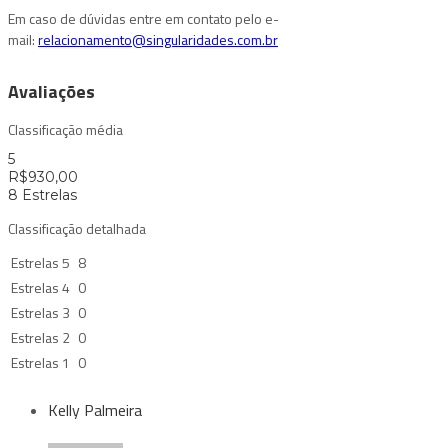
Em caso de dúvidas entre em contato pelo e-
mail:
relacionamento@singularidades.com.br
Avaliações
Classificação média
5
R$
930,00
8 Estrelas
Classificação detalhada
Estrelas 5
8
Estrelas 4
0
Estrelas 3
0
Estrelas 2
0
Estrelas 1
0
Kelly Palmeira