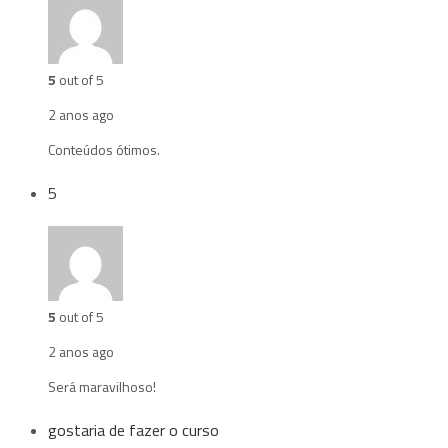
5
out of 5
2 anos ago
Conteúdos ótimos.
5
5
out of 5
2 anos ago
Será maravilhoso!
gostaria de fazer o curso