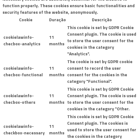
function properly. These cookies ensure basic functionalities and
security features of the website, anonymously.
Cookie
Duração
Descrição
This cookie is set by GDPR Cookie
Consent plugin. The cookie is used
cookielawinfo-
11
to store the user consent for the
checbox-analytics
months
cookies in the category
"Analytics".
The cookie is set by GDPR cookie
cookielawinfo-
11
consent to record the user
checbox-functional
months
consent for the cookies in the
category "Functional".
This cookie is set by GDPR Cookie
cookielawinfo-
11
Consent plugin. The cookie is used
checbox-others
months
to store the user consent for the
cookies in the category "Other.
This cookie is set by GDPR Cookie
Consent plugin. The cookies is
cookielawinfo-
11
used to store the user consent for
checkbox-necessary
months
the cookies in the category