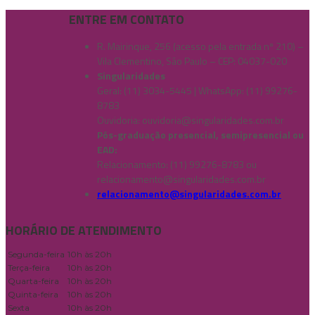
ENTRE EM CONTATO
R. Mairinque, 256 (acesso pela entrada nº 210) –
Vila Clementino, São Paulo – CEP: 04037-020
Singularidades
Geral: (11) 3034-5445 | WhatsApp: (11) 99276-
8783
Ouvidoria:
ouvidoria@singularidades.com.br
Pós-graduação presencial, semipresencial ou
EAD:
Relacionamento: (11) 99276-8783 ou
relacionamento@singularidades.com.br
relacionamento@singularidades.com.br
HORÁRIO DE ATENDIMENTO
Segunda-feira
10h às 20h
Terça-feira
10h às 20h
Quarta-feira
10h às 20h
Quinta-feira
10h às 20h
Sexta
10h às 20h