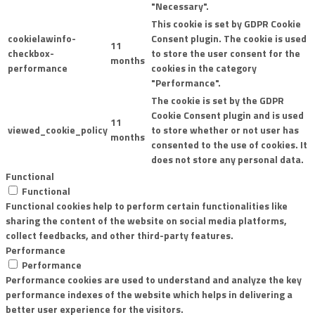
"Necessary".
This cookie is set by GDPR Cookie
cookielawinfo-
Consent plugin. The cookie is used
11
checkbox-
to store the user consent for the
months
performance
cookies in the category
"Performance".
The cookie is set by the GDPR
Cookie Consent plugin and is used
11
viewed_cookie_policy
to store whether or not user has
months
consented to the use of cookies. It
does not store any personal data.
Functional
Functional
Functional cookies help to perform certain functionalities like
sharing the content of the website on social media platforms,
collect feedbacks, and other third-party features.
Performance
Performance
Performance cookies are used to understand and analyze the key
performance indexes of the website which helps in delivering a
better user experience for the visitors.