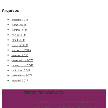
Arquivos
agosto 2018
julho 2018
junho 2018
maio 2018
abril 2018
março 2018
fevereiro 2018
janeiro 2018
dezembro 2017
novembro 2017
outubro 2017
setembro 2017
agosto 2017
ENTRE EM CONTATO
R. Mairinque, 256 (acesso pela entrada nº 210) –
Vila Clementino, São Paulo – CEP: 04037-020