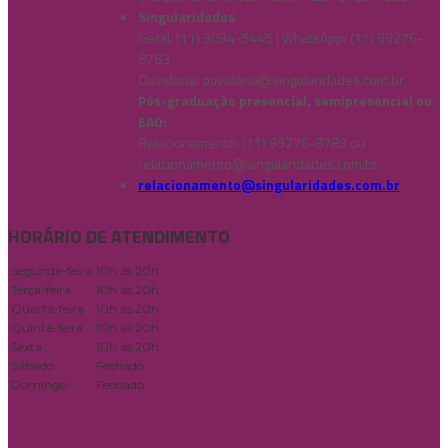
Singularidades
Geral: (11) 3034-5445 | WhatsApp: (11) 99276-
8783
Ouvidoria:
ouvidoria@singularidades.com.br
Pós-graduação presencial, semipresencial ou
EAD:
Relacionamento: (11) 99276-8783 ou
relacionamento@singularidades.com.br
relacionamento@singularidades.com.br
HORÁRIO DE ATENDIMENTO
Segunda-feira
10h às 20h
Terça-feira
10h às 20h
Quarta-feira
10h às 20h
Quinta-feira
10h às 20h
Sexta
10h às 20h
Sábado
Fechado
Domingo
Fechado