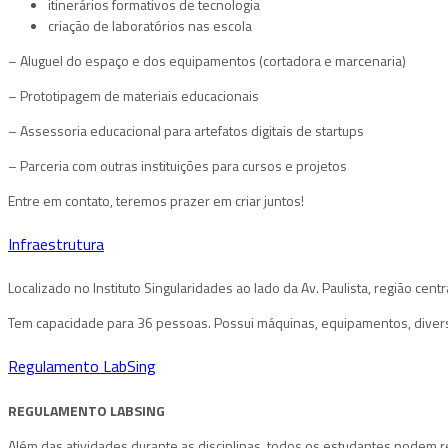
itinerários formativos de tecnologia
criação de laboratórios nas escola
– Aluguel do espaço e dos equipamentos (cortadora e marcenaria)
– Prototipagem de materiais educacionais
– Assessoria educacional para artefatos digitais de startups
– Parceria com outras instituições para cursos e projetos
Entre em contato, teremos prazer em criar juntos!
Infraestrutura
Localizado no Instituto Singularidades ao lado da Av. Paulista, região centr
Tem capacidade para 36 pessoas. Possui máquinas, equipamentos, diverso
Regulamento LabSing
REGULAMENTO LABSING
Além das atividades durante as disciplinas, todos os estudantes podem 