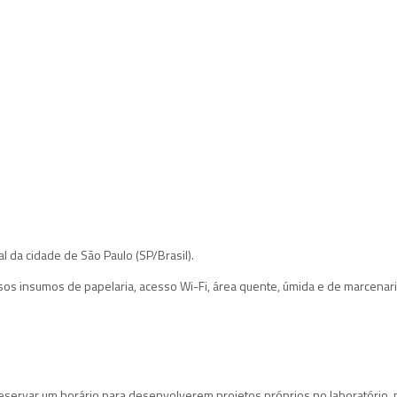
al da cidade de São Paulo (SP/Brasil).
s insumos de papelaria, acesso Wi-Fi, área quente, úmida e de marcenari
reservar um horário para desenvolverem projetos próprios no laboratório,