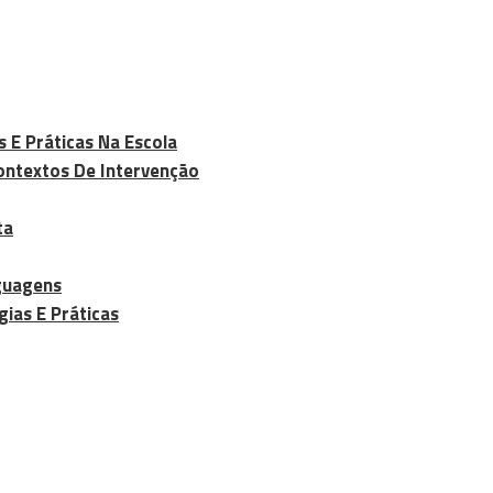
s E Práticas Na Escola
Contextos De Intervenção
ta
nguagens
gias E Práticas